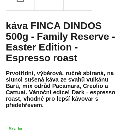
a
j
í
káva FINCA DINDOS
t
500g - Family Reserve -
?
Easter Edition -
Espresso roast
HLEDAT
Prvotřídní, výběrová, ručně sbíraná, na
slunci sušená káva ze svahů vulkánu
Barú, mix odrůd Pacamara, Creolio a
Cattuai. Vánoční edice! Dark - espresso
D
roast, vhodné pro lepší kávovar s
o
předehřevem.
p
o
r
u
Skladem