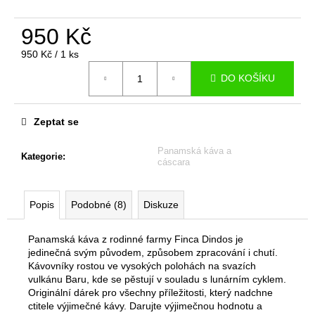
č
u
950 Kč
j
e
Měrná
950 Kč / 1 ks
m
cena:
e
DO KOŠÍKU
KÁVA
Zeptat se
FINCA
DINDOS
Panamská káva a
SELECT
Kategorie
:
cáscara
-
500G
-
PLECHOVKA
Popis
Podobné (8)
Diskuze
PANAMA
1
Panamská káva z rodinné farmy Finca Dindos je
150
jedinečná svým původem, způsobem zpracování i chutí.
Kč
Kávovníky rostou ve vysokých polohách na svazích
vulkánu Baru, kde se pěstují v souladu s lunárním cyklem.
Originální dárek pro všechny příležitosti, který nadchne
ctitele výjimečné kávy. Darujte výjimečnou hodnotu a