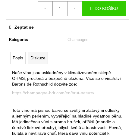
č
Měrná
u
DO KOŠÍKU
cena:
j
e
m
Zeptat se
e
Kategorie
:
Champagne
CÁSCARA
-
Popis
Diskuze
ČAJ
Z
KÁVOVÝCH
Naše vína jsou uskladněny v klimatizovaném sklepě
SLUPEK
OHMS, proclená a bezpečně uložena. Více se o vinařství
-
Barons de Rothschild dozvíte zde:
FINCA
DINDOS
https://champagne-bdr.com/en/brut-nature/
-
GEISHA
-
Toto víno má jasnou barvu se světlými zlatavými odlesky
250G
a jemným perlením, vytvářející na hladině vydatnou pěnu.
-
Má jedinečnou vůni s aroma hrušek, oříšků (mandle a
PLECHOVKA
čerstvé lískové ořechy), bílých květů a toastovosti. Pevná,
PANAMA
kulatá a nevtíravá chuť, která dává vínu potenciál k