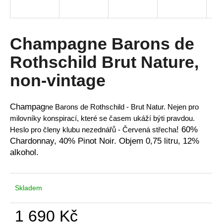
a
j
í
Champagne Barons de
t
Rothschild Brut Nature,
?
non-vintage
Champag
ne
Barons de Rothschild - Brut Natur. Nejen
pro
HLEDAT
milovníky konspirací, které se časem ukáží býti pravdou.
! 60%
Heslo pro členy klubu nezednářů - Červená střecha
Chardonnay, 40% Pinot Noir. Objem 0,75 litru, 12%
alkohol.
D
o
p
Skladem
o
r
1 690 Kč
u