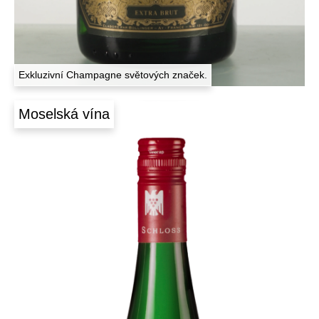
p
r
á
v
Exkluzivní Champagne světových značek.
ě
Moselská vína
t
e
ď
.
Š
i
r