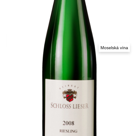
o
k
Moselská vína