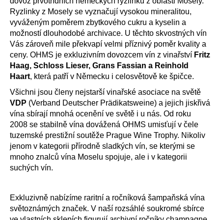
dovoz prvotřídních německých ryzlinků z oblasti Mosely.
Ryzlinky z Mosely se vyznačují vysokou mineralitou,
vyváženým poměrem zbytkového cukru a kyselin a
možností dlouhodobé archivace. U těchto skvostných vín
Vás zároveň mile překvapí velmi příznivý poměr kvality a
ceny. OHMS je exkluzivním dovozcem vín z vinařství
Fritz
Haag
,
Schloss Lieser
,
Grans Fassian
a
Reinhold
Haart
, která patří v Německu i celosvětově ke špičce.
Všichni jsou členy nejstarší vinařské asociace na světě
VDP
(Verband Deutscher Prädikatsweine) a jejich jiskřivá
vína sbírají mnohá ocenění ve světě i u nás. Od roku
2008 se stabilně vína dovážená OHMS umisťují v čele
tuzemské prestižní soutěže Prague Wine Trophy. Nikoliv
jenom v kategorii přírodně sladkých vín, se kterými se
mnoho znalců vína Moselu spojuje, ale i v kategorii
suchých vín.
Exkluzivně nabízíme raritní a ročníková šampaňská vína
světoznámých značek. V naší rozsáhlé soukromé sbírce
ve vlastních sklepích figurují archivní ročníky champagne