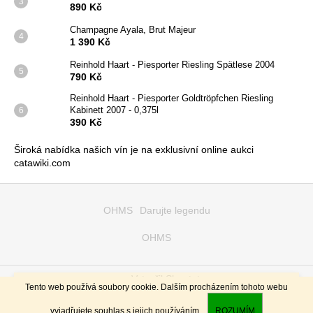
890 Kč
Champagne Ayala, Brut Majeur
1 390 Kč
Reinhold Haart - Piesporter Riesling Spätlese 2004
790 Kč
Reinhold Haart - Piesporter Goldtröpfchen Riesling
Kabinett 2007 - 0,375l
390 Kč
Široká nabídka našich vín je na exklusivní online aukci
catawiki.com
Z
á
OHMS
Darujte legendu
p
OHMS
a
t
í
Vytvořil Shoptet
Všechny, co si uvědomují hodnotu času, nejen svého ale i našeho,
Tento web používá soubory cookie. Dalším procházením tohoto webu
tj. nakoupí po 6ti ks od stejného druhu vína (celou krabici) -
Copyright 2026
OHMS
. Všechna práva vyhrazena.
odměníme rabatem ve výši 2 až 5% z celkové hodnoty objednávky.
vyjadřujete souhlas s jejich používáním.
ROZUMÍM