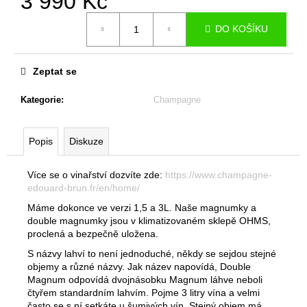
3 990 Kč
č
u
Měrná
DO KOŠÍKU
j
cena:
e
m
Zeptat se
e
Kategorie
:
Champagne
CÁSCARA
-
ČAJ
Popis
Diskuze
Z
KÁVOVÝCH
Více se o vinařství dozvíte zde:
https://www.champagne-
SLUPEK
-
edouard-brun.fr/en/home/
FINCA
Máme dokonce ve verzi 1,5 a 3L. Naše magnumky a
DINDOS
double magnumky jsou v klimatizovaném sklepě OHMS,
-
proclená a bezpečně uložena.
GEISHA
-
S názvy lahví to není jednoduché, někdy se sejdou stejné
250G
objemy a různé názvy.
Jak název napovídá, Double
-
Magnum odpovídá dvojnásobku Magnum láhve neboli
PLECHOVKA
PANAMA
čtyřem standardním lahvím. Pojme 3 litry vína a velmi
často se s ní setkáte u šumivých vín.
Stejný objem má