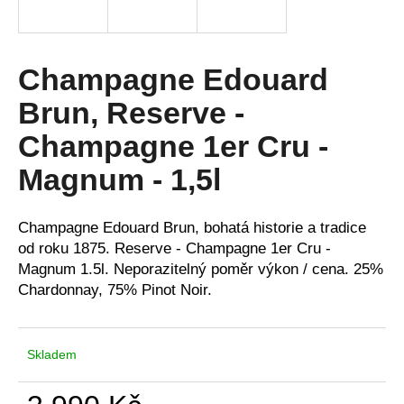
a
j
í
Champagne Edouard
t
Brun, Reserve -
?
Champagne 1er Cru -
Magnum - 1,5l
HLEDAT
Champagne Edouard Brun
, bohatá historie a tradice
od roku 1875.
Reserve - Champagne 1er Cru -
Magnum 1.5l.
Neporazitelný poměr výkon / cena. 25%
D
Chardonnay, 75% Pinot Noir.
o
p
o
Skladem
r
u