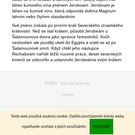
1
láhev šumivého vína jménem
Jeroboam.
Jeroboam je
150
láhev na šumivé víno, která odpovídá dvěma Magnum
Kč
lahvím nebo čtyřem standardním.
Své jméno získala po prvním králi Severského izraelského
království.
Než se stal králem, působil Jerobeám u
Šalamounova dvora jako správce řemeslníků. Kvůli
neshodám ale později utekl do Egypta a vrátil se až po
Šalamounově smrti. Když chtěl jeho nástupce
Rechabeám nařídit těžší nucené práce, deset severských
kmenů se vzbouřilo a ustanovilo Jerobeáma svým králem.
Z
á
OHMS
Darujte legendu
p
OHMS
a
t
í
Vytvořil Shoptet
Všechny, co si uvědomují hodnotu času, nejen svého ale i našeho,
Tento web používá soubory cookie. Dalším procházením tohoto webu
tj. nakoupí po 6ti ks od stejného druhu vína (celou krabici) -
Copyright 2026
OHMS
. Všechna práva vyhrazena.
odměníme rabatem ve výši 2 až 5% z celkové hodnoty objednávky.
vyjadřujete souhlas s jejich používáním.
ROZUMÍM