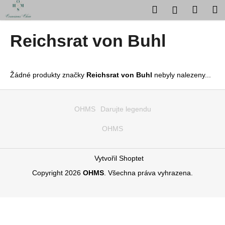
K
Přejít
Hledat
Nákup
M
Přihlášení
na
o
obsah
Zpět
Zpět
košík
š
Reichsrat von Buhl
í
C
k
o
Žádné produkty značky
Reichsrat von Buhl
nebyly nalezeny...
p
o
Z
t
á
OHMS
Darujte legendu
ř
p
OHMS
e
a
b
t
u
í
Vytvořil Shoptet
j
Copyright 2026
OHMS
. Všechna práva vyhrazena.
e
t
e
n