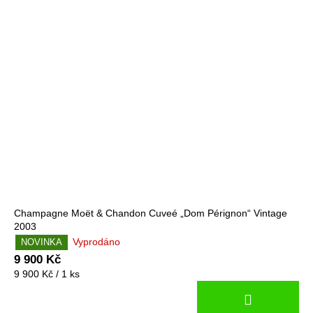
1
150
Kč
Champagne Moët & Chandon Cuveé „Dom Pérignon“ Vintage
2003
Vyprodáno
NOVINKA
9 900 Kč
Měrná
9 900 Kč / 1 ks
cena: