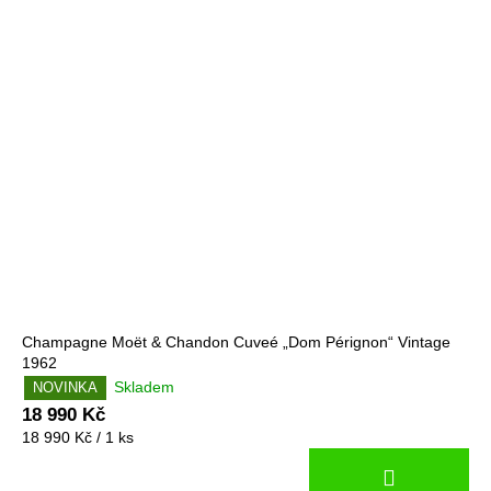
Champagne Moët & Chandon Cuveé „Dom Pérignon“ Vintage
1962
Skladem
NOVINKA
18 990 Kč
Měrná
18 990 Kč / 1 ks
cena: