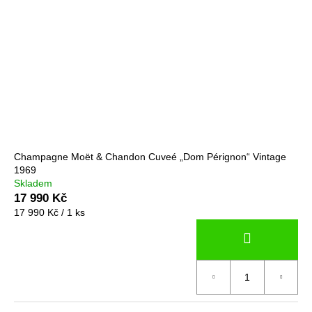
Champagne Moët & Chandon Cuveé „Dom Pérignon“ Vintage
1969
Skladem
17 990 Kč
Měrná
17 990 Kč / 1 ks
cena: