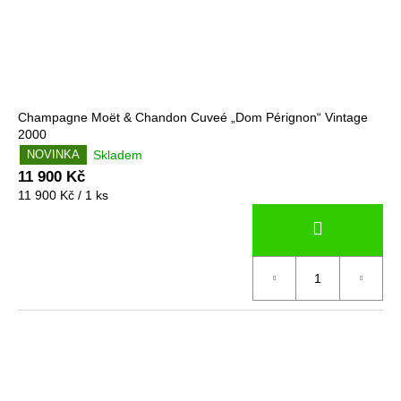
Champagne Moët & Chandon Cuveé „Dom Pérignon“ Vintage
2000
Skladem
NOVINKA
11 900 Kč
Měrná
11 900 Kč / 1 ks
cena: