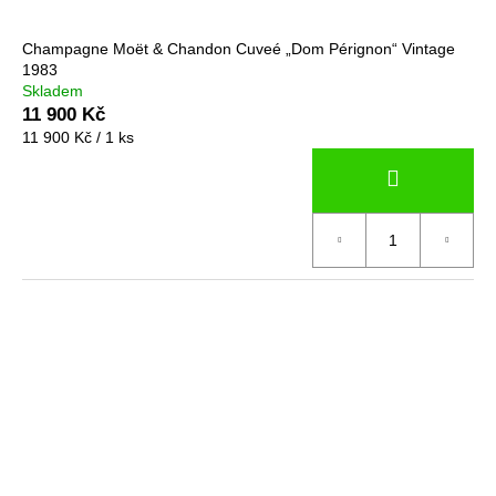
Champagne Moët & Chandon Cuveé „Dom Pérignon“ Vintage
1983
Skladem
11 900 Kč
Měrná
11 900 Kč / 1 ks
cena: