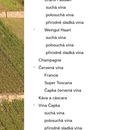
PLECHOVKA PANAMA
l
suchá vína
1 150 Kč
polosuchá vína
přírodně sladká vína
Weingut Haart
suchá vína
polosuchá vína
přírodně sladká vína
Champagne
Červená vína
Francie
Super Toscana
Čapka červená vína
Káva a cáscara
Vína Čapka
suchá vína
polosuchá vína
přírodně sladká vína