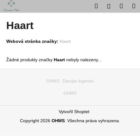
K
Přejít
Hledat
Nákup
M
Přihlášení
na
o
obsah
Zpět
Zpět
košík
š
Haart
í
C
k
o
Webová stránka značky:
Haart
p
o
Žádné produkty značky
Haart
nebyly nalezeny...
t
Z
ř
á
OHMS
Darujte legendu
e
p
b
OHMS
a
u
t
j
í
Vytvořil Shoptet
e
Copyright 2026
OHMS
. Všechna práva vyhrazena.
t
e
n