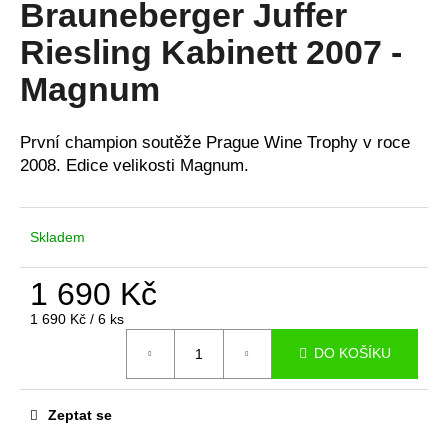
Brauneberger Juffer
a
Riesling Kabinett 2007 -
j
í
Magnum
t
?
První champion soutěže Prague Wine Trophy v roce
2008. Edice velikosti Magnum.
HLEDAT
Skladem
1 690 Kč
D
Měrná
1 690 Kč / 6 ks
cena:
o
DO KOŠÍKU
p
o
r
Zeptat se
u